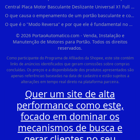
Central Placa Motor Basculante Deslizante Universal X1 Full Range 433mhz em Vila Prudente
O que causa o empenamento de um portão basculante e como evitar em Campo Belo?
O que é o "Modo Reversa" e por que ele é fundamental no dia a dia em Itapevi?
©
2026
PortaoAutomatico.com - Venda, Instalação e
Manutenção de Motores para Portão. Todos os direitos
reservados.
Como participante do Programa de Afiliados da Shopee, este site contém
links de anúncios identificados que geram comissões sobre compras
concluídas. Os preços e a disponibilidade dos produtos apresentados são
apenas referências baseadas na data de cadastro e estão sujeitos a
alterações em tempo real direto na plataforma parceira.
Quer um site de alta
performance como este,
focado em dominar os
mecanismos de busca e
gerar clientes no seu