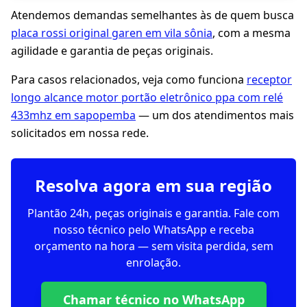
Atendemos demandas semelhantes às de quem busca
placa rossi original garen em vila sônia
, com a mesma
agilidade e garantia de peças originais.
Para casos relacionados, veja como funciona
receptor
longo alcance motor portão eletrônico ppa com relé
433mhz em sapopemba
— um dos atendimentos mais
solicitados em nossa rede.
Resolva agora em sua região
Plantão 24h, peças originais e garantia. Fale com
nosso técnico pelo WhatsApp e receba
orçamento na hora — sem visita perdida, sem
enrolação.
Chamar técnico no WhatsApp