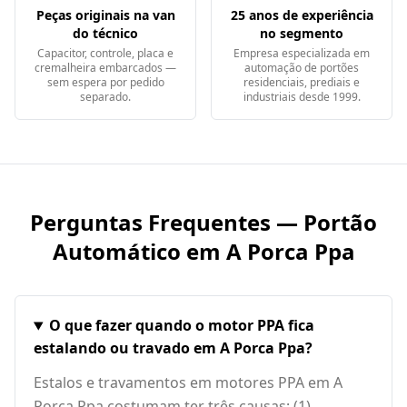
Peças originais na van
25 anos de experiência
do técnico
no segmento
Capacitor, controle, placa e
Empresa especializada em
cremalheira embarcados —
automação de portões
sem espera por pedido
residenciais, prediais e
separado.
industriais desde 1999.
Perguntas Frequentes — Portão
Automático em
A Porca Ppa
O que fazer quando o motor PPA fica
estalando ou travado em A Porca Ppa?
Estalos e travamentos em motores PPA em A
Porca Ppa costumam ter três causas: (1)