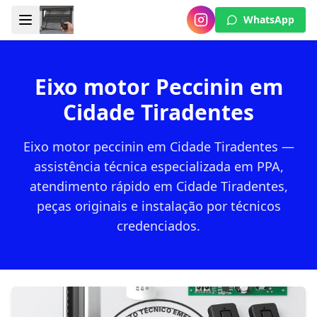
WhatsApp
Eixo motor Peccinin em
Cidade Tiradentes
Eixo motor peccinin em Cidade Tiradentes —
assistência técnica especializada em PPA,
atendimento rápido em Cidade Tiradentes,
peças originais e instalação por técnicos
credenciados.