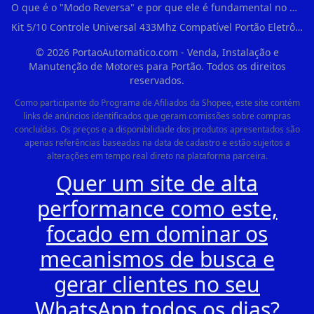
O que é o "Modo Reversa" e por que ele é fundamental no dia a dia em Itapevi?
Kit 5/10 Controle Universal 433Mhz Compatível Portão Eletrônico Garagem Residenc em Pinheiros
©
2026
PortaoAutomatico.com - Venda, Instalação e
Manutenção de Motores para Portão. Todos os direitos
reservados.
Como participante do Programa de Afiliados da Shopee, este site contém
links de anúncios identificados que geram comissões sobre compras
concluídas. Os preços e a disponibilidade dos produtos apresentados são
apenas referências baseadas na data de cadastro e estão sujeitos a
alterações em tempo real direto na plataforma parceira.
Quer um site de alta
performance como este,
focado em dominar os
mecanismos de busca e
gerar clientes no seu
WhatsApp todos os dias?