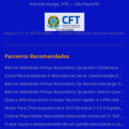
Avenida Rudge, 979 — São Paulo/SP
Registro CFT nº 33176235860 — Conselho Federal dos Técnicos Industriais
Parceiros Recomendados
Bairros Atendidos Portao Automatico Sp Jardim Centenario Guarulhos Sp Motor Para Portao Automatico Eletronico
Curso Para Instalacao E Manutencao De Ar Condicionado Em Sao Paulo
Bairros Atendidos Portao Automatico Sp Recreio Sao Jorge Guarulhos Sp Motor Para Portao Automatico Eletronico
Bairros Atendidos Portao Automatico Sp Jardim Valeria Guarulhos Sp Motor Para Portao Automatico Eletronico
Qual a diferença entre o motor Peccinin Gatter e o PPA Hub em Vila Romana?
Motor Para Churrasqueira Gira Grill Giratória 3 4 5 6 Espetos Gme Maxtorque Bivo em Cidade Dutra
Central Placa Motor Basculante Deslizante Universal X1 Full Range 433mhz em Vila Prudente
O que causa o empenamento de um portão basculante e como evitar em Campo Belo?