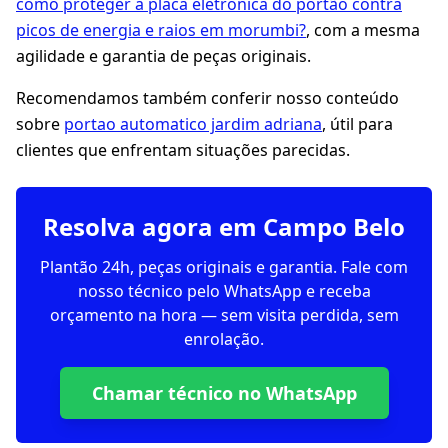
como proteger a placa eletrônica do portão contra
picos de energia e raios em morumbi?
, com a mesma
agilidade e garantia de peças originais.
Recomendamos também conferir nosso conteúdo
sobre
portao automatico jardim adriana
, útil para
clientes que enfrentam situações parecidas.
Resolva agora em Campo Belo
Plantão 24h, peças originais e garantia. Fale com
nosso técnico pelo WhatsApp e receba
orçamento na hora — sem visita perdida, sem
enrolação.
Chamar técnico no WhatsApp