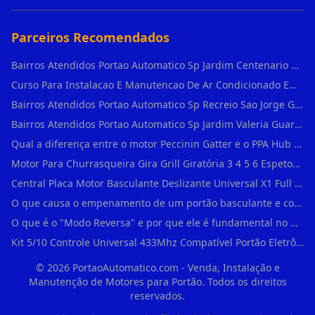
Parceiros Recomendados
Bairros Atendidos Portao Automatico Sp Jardim Centenario Guarulhos Sp Motor Para Portao Automatico Eletronico
Curso Para Instalacao E Manutencao De Ar Condicionado Em Sao Paulo
Bairros Atendidos Portao Automatico Sp Recreio Sao Jorge Guarulhos Sp Motor Para Portao Automatico Eletronico
Bairros Atendidos Portao Automatico Sp Jardim Valeria Guarulhos Sp Motor Para Portao Automatico Eletronico
Qual a diferença entre o motor Peccinin Gatter e o PPA Hub em Vila Romana?
Motor Para Churrasqueira Gira Grill Giratória 3 4 5 6 Espetos Gme Maxtorque Bivo em Cidade Dutra
Central Placa Motor Basculante Deslizante Universal X1 Full Range 433mhz em Vila Prudente
O que causa o empenamento de um portão basculante e como evitar em Campo Belo?
O que é o "Modo Reversa" e por que ele é fundamental no dia a dia em Itapevi?
Kit 5/10 Controle Universal 433Mhz Compatível Portão Eletrônico Garagem Residenc em Pinheiros
©
2026
PortaoAutomatico.com - Venda, Instalação e
Manutenção de Motores para Portão. Todos os direitos
reservados.