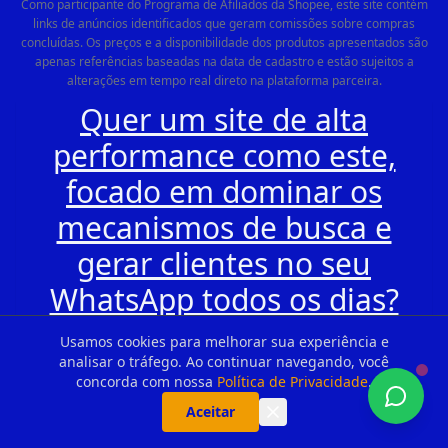
Como participante do Programa de Afiliados da Shopee, este site contém
links de anúncios identificados que geram comissões sobre compras
concluídas. Os preços e a disponibilidade dos produtos apresentados são
apenas referências baseadas na data de cadastro e estão sujeitos a
alterações em tempo real direto na plataforma parceira.
Quer um site de alta
performance como este,
focado em dominar os
mecanismos de busca e
gerar clientes no seu
WhatsApp todos os dias?
Clique aqui e conheça a ®
Usamos cookies para melhorar sua experiência e
ALUGUESITES.COM
analisar o tráfego. Ao continuar navegando, você
concorda com nossa
Política de Privacidade
.
Aceitar