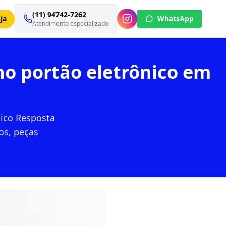
(11) 94742-7262
ja
WhatsApp
Atendimento especializado
no portão eletrônico em
nico Resposta
os, peças