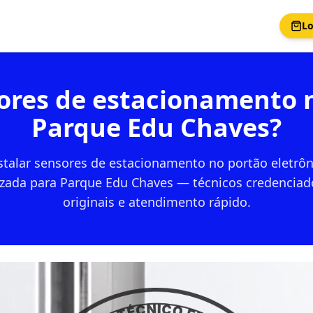
Lo
nsores de estacionamento 
Parque Edu Chaves?
nstalar sensores de estacionamento no portão eletrô
izada para Parque Edu Chaves — técnicos credenciad
originais e atendimento rápido.