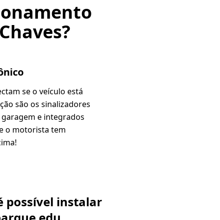
acionamento
 Chaves?
ônico
ctam se o veículo está
ção são os sinalizadores
a garagem e integrados
de o motorista tem
cima!
 possível instalar
parque edu