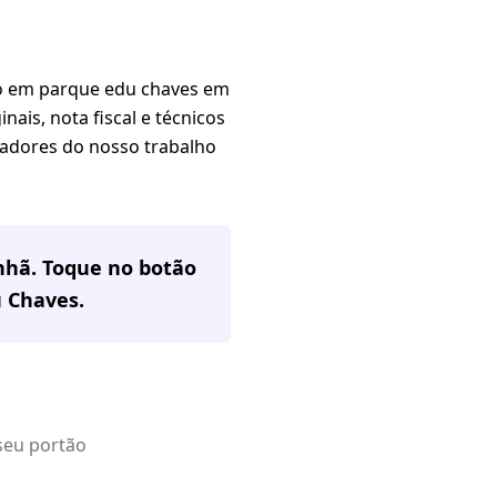
co em parque edu chaves em
ais, nota fiscal e técnicos
gadores do nosso trabalho
nhã. Toque no botão
u Chaves
.
seu portão