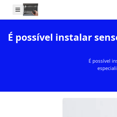
É possível instalar se
É possível i
especial