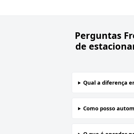
Perguntas F
de estaciona
Qual a diferença e
Como posso automa
O que é encoder n