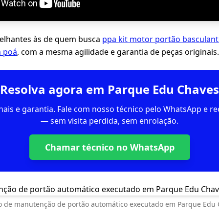
lhantes às de quem busca
ppa kit motor portão basculant
m poá
, com a mesma agilidade e garantia de peças originais.
Resolva agora em Parque Edu Chaves
inais e garantia. Fale com nosso técnico pelo WhatsApp e 
— sem visita perdida, sem enrolação.
Chamar técnico no WhatsApp
o de manutenção de portão automático executado em Parque Edu