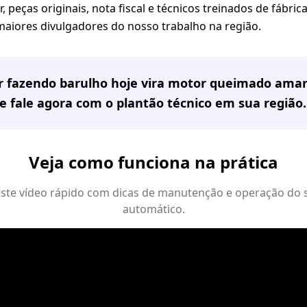
 peças originais, nota fiscal e técnicos treinados de fábri
 maiores divulgadores do nosso trabalho na região.
or fazendo barulho hoje vira motor queimado ama
e fale agora com o plantão técnico em
sua região
.
Veja como funciona na prática
 este vídeo rápido com dicas de manutenção e operação do 
automático.