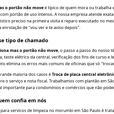
as o portão não move
é típico de quem mora ou trabalha 
com portão de uso intenso. A nossa empresa atende exatam
tico preciso na primeira visita e reparo executado no me
 enrolação de "vou ver e te aviso depois".
se tipo de chamado
iona mas o portão não move
, o passo a passo do nosso t
a, teste elétrico da central, verificação dos fins de curso e
to elimina os erros mais comuns de oficinas que só "troca
grande maioria dos casos é
Troca de placa central eletrô
re o serviço e nota fiscal. Trabalhamos com plantão em São 
l importante para condomínios e comércios que não pode
em confia em nós
 para servicos de limpeza no morumbi em São Paulo é trat