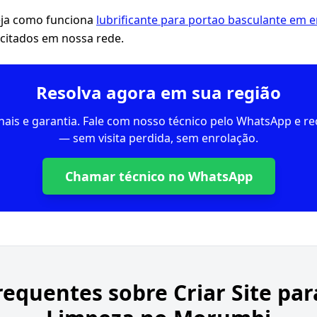
eja como funciona
lubrificante para portao basculante em 
citados em nossa rede.
Resolva agora em sua região
inais e garantia. Fale com nosso técnico pelo WhatsApp e 
— sem visita perdida, sem enrolação.
Chamar técnico no WhatsApp
requentes sobre
Criar Site pa