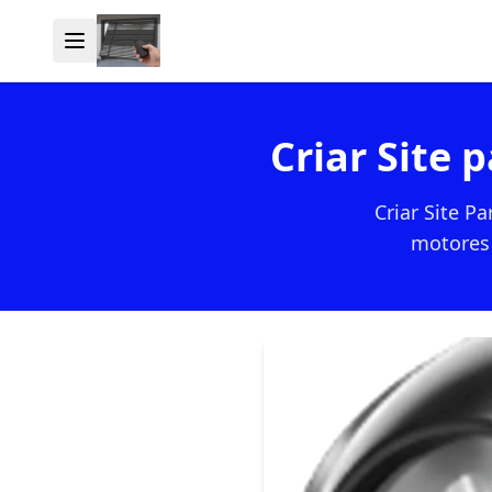
Criar Site
Criar Site P
motores 