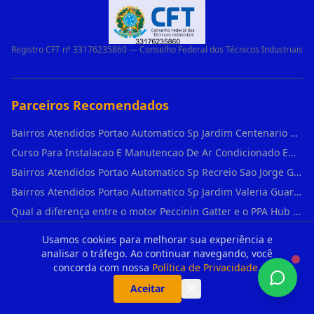
Registro CFT nº 33176235860 — Conselho Federal dos Técnicos Industriais
Parceiros Recomendados
Bairros Atendidos Portao Automatico Sp Jardim Centenario Guarulhos Sp Motor Para Portao Automatico Eletronico
Curso Para Instalacao E Manutencao De Ar Condicionado Em Sao Paulo
Bairros Atendidos Portao Automatico Sp Recreio Sao Jorge Guarulhos Sp Motor Para Portao Automatico Eletronico
Bairros Atendidos Portao Automatico Sp Jardim Valeria Guarulhos Sp Motor Para Portao Automatico Eletronico
Qual a diferença entre o motor Peccinin Gatter e o PPA Hub em Vila Romana?
Motor Para Churrasqueira Gira Grill Giratória 3 4 5 6 Espetos Gme Maxtorque Bivo em Cidade Dutra
Usamos cookies para melhorar sua experiência e
Central Placa Motor Basculante Deslizante Universal X1 Full Range 433mhz em Vila Prudente
analisar o tráfego. Ao continuar navegando, você
concorda com nossa
Política de Privacidade
.
O que causa o empenamento de um portão basculante e como evitar em Campo Belo?
Aceitar
O que é o "Modo Reversa" e por que ele é fundamental no dia a dia em Itapevi?
Kit 5/10 Controle Universal 433Mhz Compatível Portão Eletrônico Garagem Residenc em Pinheiros