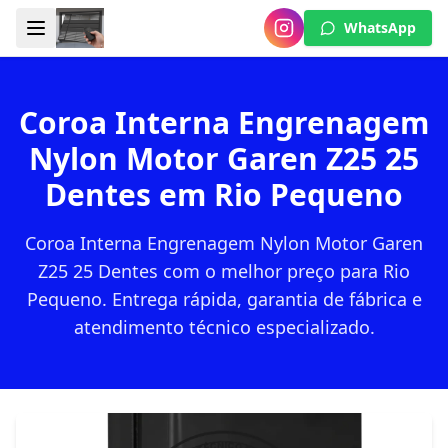
WhatsApp
Coroa Interna Engrenagem
Nylon Motor Garen Z25 25
Dentes em Rio Pequeno
Coroa Interna Engrenagem Nylon Motor Garen
Z25 25 Dentes com o melhor preço para Rio
Pequeno. Entrega rápida, garantia de fábrica e
atendimento técnico especializado.