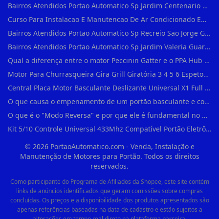
Bairros Atendidos Portao Automatico Sp Jardim Centenario Guarulhos Sp Motor Para Portao Automatico Eletronico
Curso Para Instalacao E Manutencao De Ar Condicionado Em Sao Paulo
Bairros Atendidos Portao Automatico Sp Recreio Sao Jorge Guarulhos Sp Motor Para Portao Automatico Eletronico
Bairros Atendidos Portao Automatico Sp Jardim Valeria Guarulhos Sp Motor Para Portao Automatico Eletronico
Qual a diferença entre o motor Peccinin Gatter e o PPA Hub em Vila Romana?
Motor Para Churrasqueira Gira Grill Giratória 3 4 5 6 Espetos Gme Maxtorque Bivo em Cidade Dutra
Central Placa Motor Basculante Deslizante Universal X1 Full Range 433mhz em Vila Prudente
O que causa o empenamento de um portão basculante e como evitar em Campo Belo?
O que é o "Modo Reversa" e por que ele é fundamental no dia a dia em Itapevi?
Kit 5/10 Controle Universal 433Mhz Compatível Portão Eletrônico Garagem Residenc em Pinheiros
©
2026
PortaoAutomatico.com - Venda, Instalação e
Manutenção de Motores para Portão. Todos os direitos
reservados.
Como participante do Programa de Afiliados da Shopee, este site contém
links de anúncios identificados que geram comissões sobre compras
concluídas. Os preços e a disponibilidade dos produtos apresentados são
apenas referências baseadas na data de cadastro e estão sujeitos a
alterações em tempo real direto na plataforma parceira.