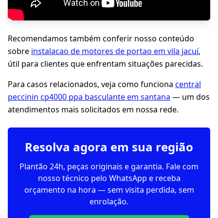
Recomendamos também conferir nosso conteúdo
sobre
instalacao de motores de portao em vila jacuí
,
útil para clientes que enfrentam situações parecidas.
Para casos relacionados, veja como funciona
central
peccinin cp4000 ppa basculante em santana
— um dos
atendimentos mais solicitados em nossa rede.
Resolva agora em sua região
Plantão 24h, peças originais e garantia. Fale com
nosso técnico pelo WhatsApp e receba
orçamento na hora — sem visita perdida, sem
enrolação.