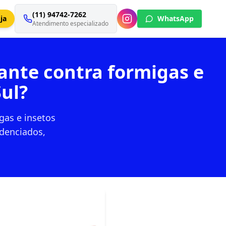
(11) 94742-7262
ja
WhatsApp
Atendimento especializado
ante contra formigas e
ul?
gas e insetos
edenciados,