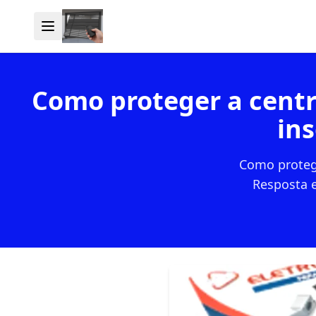
Como proteger a centr
in
Como protege
Resposta e