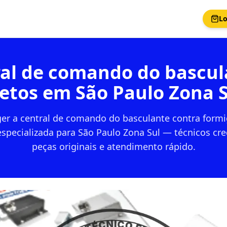
Lo
al de comando do bascul
setos em São Paulo Zona S
r a central de comando do basculante contra formi
specializada para São Paulo Zona Sul — técnicos cr
peças originais e atendimento rápido.