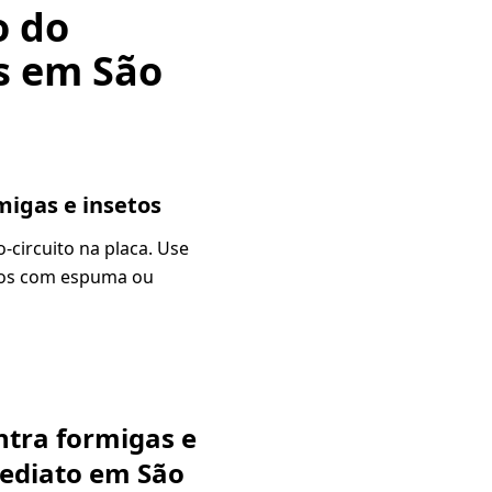
o do
s em São
migas e insetos
-circuito na placa. Use
fios com espuma ou
ntra formigas e
mediato em São