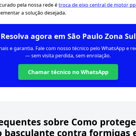
ocurado pela nossa rede é
troca de eixo central de motor pp
ementar a solução desejada.
Resolva agora em São Paulo Zona Sul
inais e garantia. Fale com nosso técnico pelo WhatsApp e 
— sem visita perdida, sem enrolação.
Chamar técnico no WhatsApp
requentes sobre
Como proteger
basculante contra formigas 