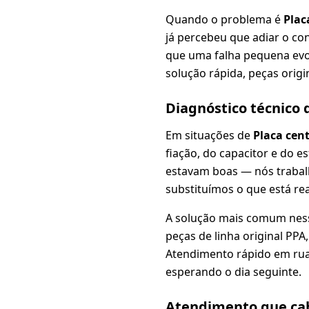
Quando o problema é
Plac
já percebeu que adiar o co
que uma falha pequena evo
solução rápida, peças origi
Diagnóstico técnico
Em situações de
Placa cen
fiação, do capacitor e do 
estavam boas — nós traba
substituímos o que está re
A solução mais comum nes
peças de linha original PP
Atendimento rápido em ruas
esperando o dia seguinte.
Atendimento que cab