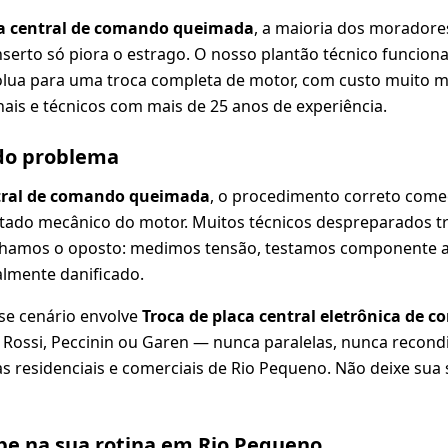
a central de comando queimada
, a maioria dos moradore
nserto só piora o estrago. O nosso plantão técnico funciona
lua para uma troca completa de motor, com custo muito ma
nais e técnicos com mais de 25 anos de experiência.
 do problema
tral de comando queimada
, o procedimento correto come
estado mecânico do motor. Muitos técnicos despreparados 
lhamos o oposto: medimos tensão, testamos componente 
almente danificado.
se cenário envolve
Troca de placa central eletrônica de 
A, Rossi, Peccinin ou Garen — nunca paralelas, nunca recond
 residenciais e comerciais de Rio Pequeno. Não deixe sua
e na sua rotina em Rio Pequeno