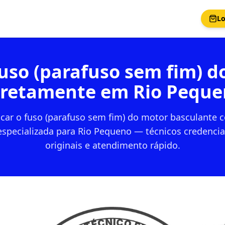
Lo
fuso (parafuso sem fim) 
rretamente em Rio Peque
icar o fuso (parafuso sem fim) do motor basculante 
especializada para Rio Pequeno — técnicos credencia
originais e atendimento rápido.