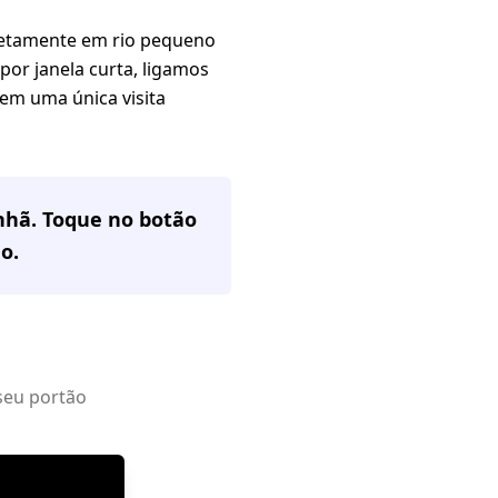
rretamente em rio pequeno
or janela curta, ligamos
em uma única visita
nhã. Toque no botão
no
.
seu portão