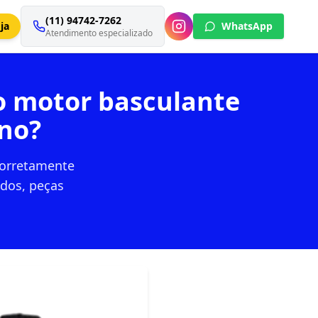
(11) 94742-7262
ja
WhatsApp
Atendimento especializado
do motor basculante
no?
corretamente
dos, peças