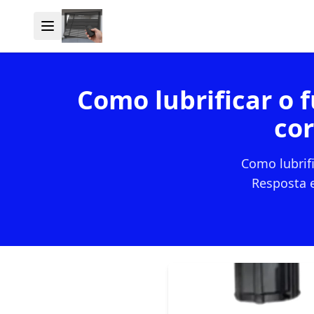
Como lubrificar o 
co
Como lubrif
Resposta 