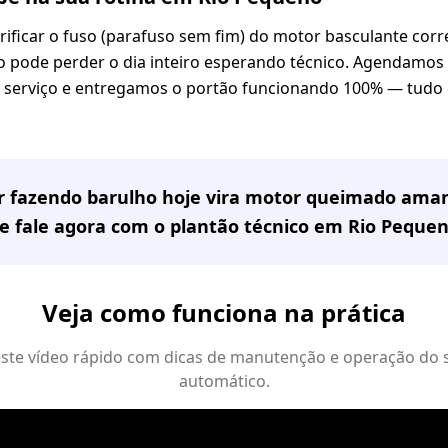
rificar o fuso (parafuso sem fim) do motor basculante co
pode perder o dia inteiro esperando técnico. Agendamos p
o serviço e entregamos o portão funcionando 100% — tudo 
or fazendo barulho hoje vira motor queimado ama
e fale agora com o plantão técnico em
Rio Peque
Veja como funciona na prática
 este vídeo rápido com dicas de manutenção e operação do 
automático.