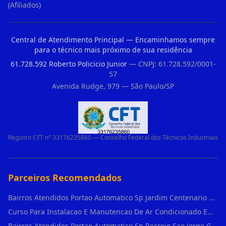
(Afiliados)
Central de Atendimento Principal — Encaminhamos sempre
para o técnico mais próximo de sua residência
61.728.592 Roberto Policicio Junior
— CNPJ: 61.728.592/0001-
57
Avenida Rudge, 979 — São Paulo/SP
Registro CFT nº 33176235860 — Conselho Federal dos Técnicos Industriais
Parceiros Recomendados
Bairros Atendidos Portao Automatico Sp Jardim Centenario Guarulhos Sp Motor Para Portao Automatico Eletronico
Curso Para Instalacao E Manutencao De Ar Condicionado Em Sao Paulo
Bairros Atendidos Portao Automatico Sp Recreio Sao Jorge Guarulhos Sp Motor Para Portao Automatico Eletronico