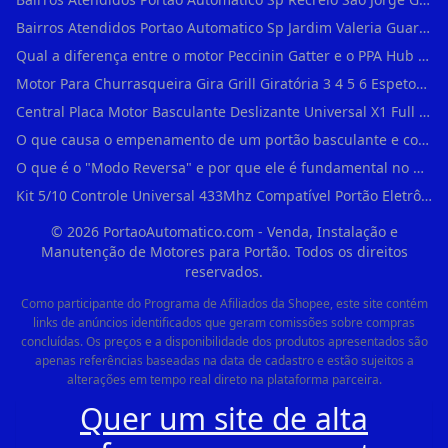
Bairros Atendidos Portao Automatico Sp Jardim Valeria Guarulhos Sp Motor Para Portao Automatico Eletronico
Qual a diferença entre o motor Peccinin Gatter e o PPA Hub em Vila Romana?
Motor Para Churrasqueira Gira Grill Giratória 3 4 5 6 Espetos Gme Maxtorque Bivo em Cidade Dutra
Central Placa Motor Basculante Deslizante Universal X1 Full Range 433mhz em Vila Prudente
O que causa o empenamento de um portão basculante e como evitar em Campo Belo?
O que é o "Modo Reversa" e por que ele é fundamental no dia a dia em Itapevi?
Kit 5/10 Controle Universal 433Mhz Compatível Portão Eletrônico Garagem Residenc em Pinheiros
©
2026
PortaoAutomatico.com - Venda, Instalação e
Manutenção de Motores para Portão. Todos os direitos
reservados.
Como participante do Programa de Afiliados da Shopee, este site contém
links de anúncios identificados que geram comissões sobre compras
concluídas. Os preços e a disponibilidade dos produtos apresentados são
apenas referências baseadas na data de cadastro e estão sujeitos a
alterações em tempo real direto na plataforma parceira.
Quer um site de alta