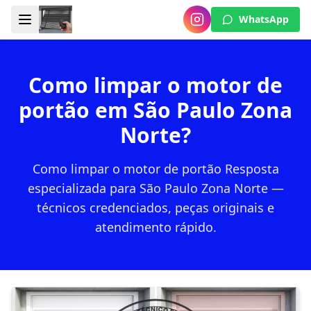
WhatsApp
Como limpar o motor de
portão em São Paulo Zona
Norte?
Como limpar o motor de portão Resposta
especializada para São Paulo Zona Norte —
técnicos credenciados, peças originais e
atendimento rápido.