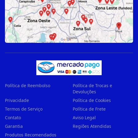
Política de Reembolso
Política de Trocas e
Devoluções
Privacidade
Política de Cookies
Termos de Serviço
Política de Frete
Contato
Aviso Legal
Garantia
Regiões Atendidas
Produtos Recomendados