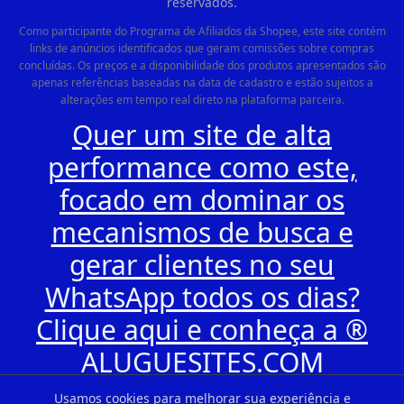
reservados.
Como participante do Programa de Afiliados da Shopee, este site contém
links de anúncios identificados que geram comissões sobre compras
concluídas. Os preços e a disponibilidade dos produtos apresentados são
apenas referências baseadas na data de cadastro e estão sujeitos a
alterações em tempo real direto na plataforma parceira.
Quer um site de alta
performance como este,
focado em dominar os
mecanismos de busca e
gerar clientes no seu
WhatsApp todos os dias?
Clique aqui e conheça a ®
ALUGUESITES.COM
Usamos cookies para melhorar sua experiência e