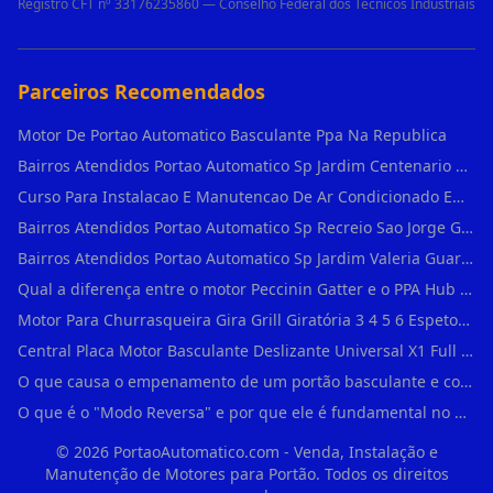
Registro CFT nº 33176235860 — Conselho Federal dos Técnicos Industriais
Parceiros Recomendados
Motor De Portao Automatico Basculante Ppa Na Republica
Bairros Atendidos Portao Automatico Sp Jardim Centenario Guarulhos Sp Motor Para Portao Automatico Eletronico
Curso Para Instalacao E Manutencao De Ar Condicionado Em Sao Paulo
Bairros Atendidos Portao Automatico Sp Recreio Sao Jorge Guarulhos Sp Motor Para Portao Automatico Eletronico
Bairros Atendidos Portao Automatico Sp Jardim Valeria Guarulhos Sp Motor Para Portao Automatico Eletronico
Qual a diferença entre o motor Peccinin Gatter e o PPA Hub em Vila Romana?
Motor Para Churrasqueira Gira Grill Giratória 3 4 5 6 Espetos Gme Maxtorque Bivo em Cidade Dutra
Central Placa Motor Basculante Deslizante Universal X1 Full Range 433mhz em Vila Prudente
O que causa o empenamento de um portão basculante e como evitar em Campo Belo?
O que é o "Modo Reversa" e por que ele é fundamental no dia a dia em Itapevi?
©
2026
PortaoAutomatico.com - Venda, Instalação e
Manutenção de Motores para Portão. Todos os direitos