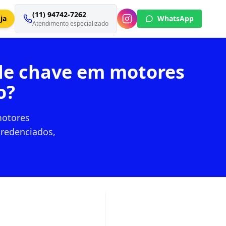
(11) 94742-7262
ja
WhatsApp
Atendimento especializado
de chave em motores
o?
motores
credenciados,