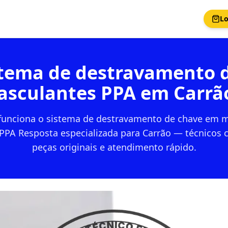
Lo
stema de destravamento 
asculantes PPA em Carrã
unciona o sistema de destravamento de chave em 
PPA Resposta especializada para Carrão — técnicos 
peças originais e atendimento rápido.