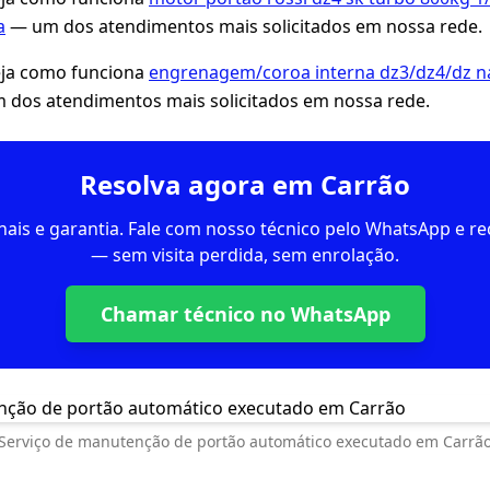
a
— um dos atendimentos mais solicitados em nossa rede.
eja como funciona
engrenagem/coroa interna dz3/dz4/dz n
dos atendimentos mais solicitados em nossa rede.
Resolva agora em Carrão
inais e garantia. Fale com nosso técnico pelo WhatsApp e 
— sem visita perdida, sem enrolação.
Chamar técnico no WhatsApp
Serviço de manutenção de portão automático executado em Carrã