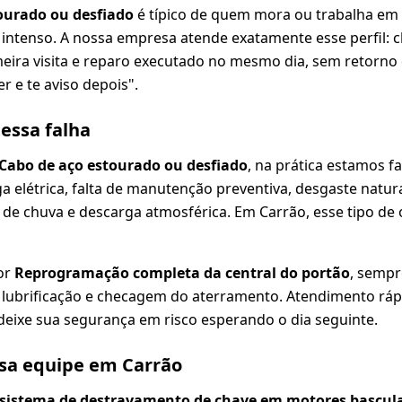
ourado ou desfiado
é típico de quem mora ou trabalha em
 intenso. A nossa empresa atende exatamente esse perfil:
meira visita e reparo executado no mesmo dia, sem retorno
r e te aviso depois".
dessa falha
Cabo de aço estourado ou desfiado
, na prática estamos 
ga elétrica, falta de manutenção preventiva, desgaste nat
 de chuva e descarga atmosférica. Em Carrão, esse tipo de
or
Reprogramação completa da central do portão
, semp
o, lubrificação e checagem do aterramento. Atendimento ráp
deixe sua segurança em risco esperando o dia seguinte.
ssa equipe em Carrão
sistema de destravamento de chave em motores bascul