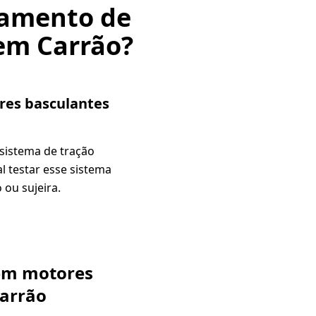
vamento de
em Carrão?
res basculantes
 sistema de tração
l testar esse sistema
 ou sujeira.
 em motores
Carrão