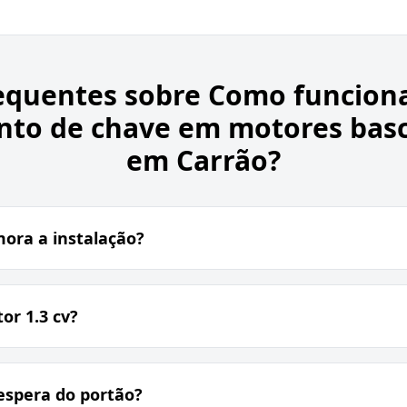
equentes sobre
Como funciona
to de chave em motores bas
em Carrão?
ra a instalação?
or 1.3 cv?
espera do portão?