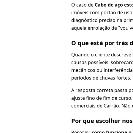
O caso de
Cabo de aço est
imóveis com portão de uso
diagnóstico preciso na pri
aquela enrolação de "vou ve
O que está por trás 
Quando o cliente descreve
causas possíveis: sobrecar
mecânicos ou interferência
períodos de chuvas fortes.
A resposta correta passa p
ajuste fino de fim de curs
comerciais de Carrão. Não 
Por que escolher no
Resolver
como funciona o 