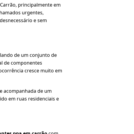
 Carrão, principalmente em
 chamados urgentes,
 desnecessário e sem
falando de um conjunto de
ural de componentes
 ocorrência cresce muito em
re acompanhada de um
ido em ruas residenciais e
antes ppa em carrão
com