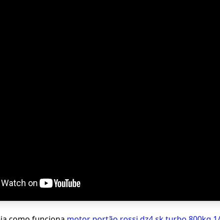
eja como funciona
motor portão rossi dz4 sk turbo 800kg 1