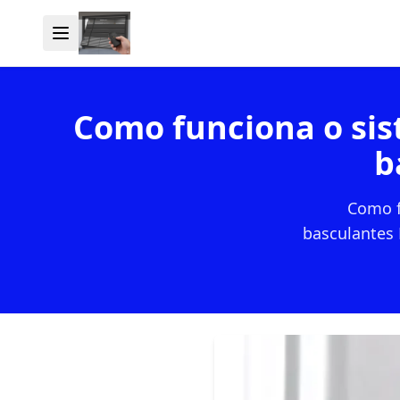
Como funciona o si
b
Como f
basculantes 