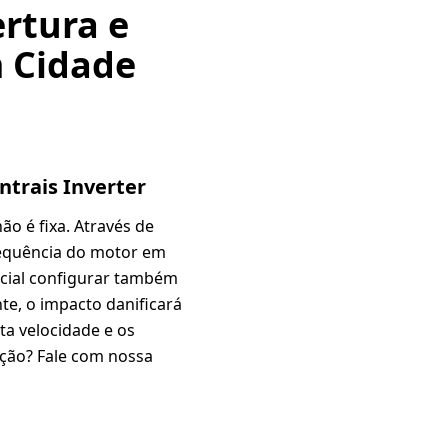
rtura e
m Cidade
trais Inverter
não é fixa. Através de
requência do motor em
ucial configurar também
te, o impacto danificará
ta velocidade e os
ação? Fale com nossa