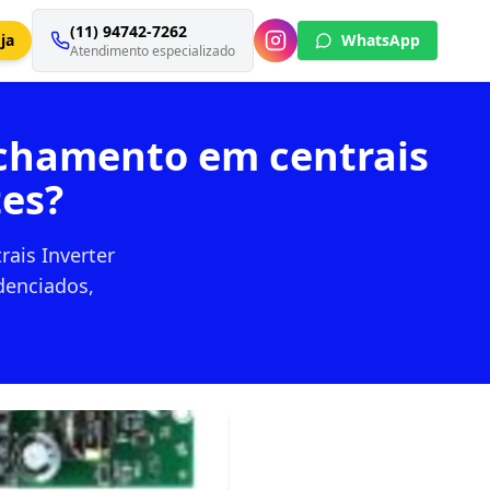
(11) 94742-7262
ja
WhatsApp
Atendimento especializado
echamento em centrais
tes?
ais Inverter
denciados,