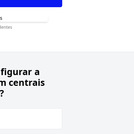
dentes
figurar a
m centrais
?