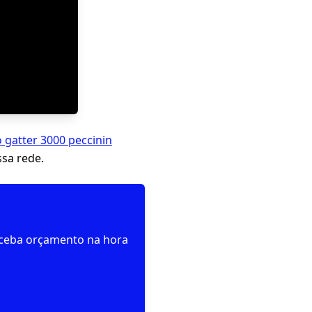
 gatter 3000 peccinin
sa rede.
receba orçamento na hora