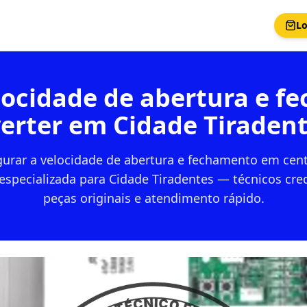
Lo
locidade de abertura e f
erter em Cidade Tiraden
urar a velocidade de abertura e fechamento em centr
especializada para Cidade Tiradentes — técnicos cre
peças originais e atendimento rápido.