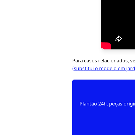
Para casos relacionados, v
(substitui o modelo em jar
Plantão 24h, peças orig