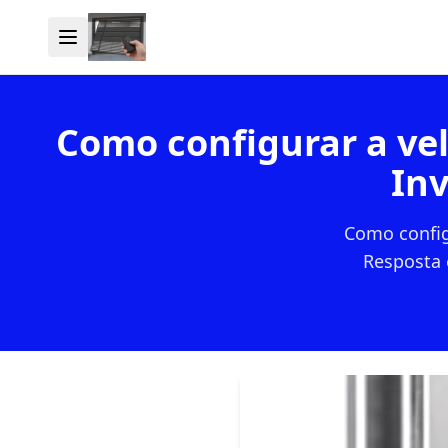
Como configurar a ve
Inv
Como config
Resposta 