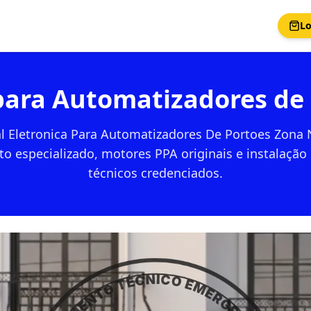
Lo
 para Automatizadores de
l Eletronica Para Automatizadores De Portoes Zona 
o especializado, motores PPA originais e instalação
técnicos credenciados.