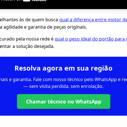
lhantes às de quem busca
qual a diferença entre motor d
 agilidade e garantia de peças originais.
ocurado pela nossa rede é
qual o peso ideal do portão para
ntar a solução desejada.
Resolva agora em sua região
inais e garantia. Fale com nosso técnico pelo WhatsApp e 
— sem visita perdida, sem enrolação.
Chamar técnico no WhatsApp