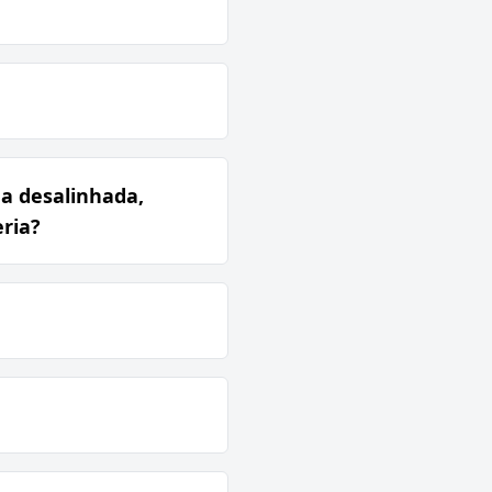
ma desalinhada,
eria?