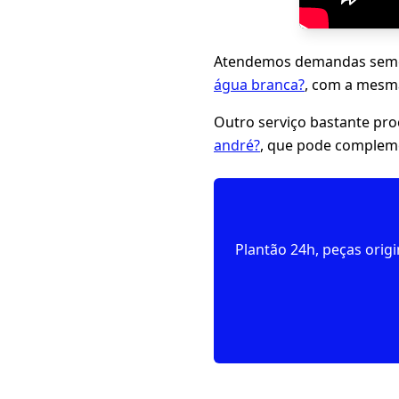
Atendemos demandas seme
água branca?
, com a mesma
Outro serviço bastante pr
andré?
, que pode compleme
Plantão 24h, peças orig