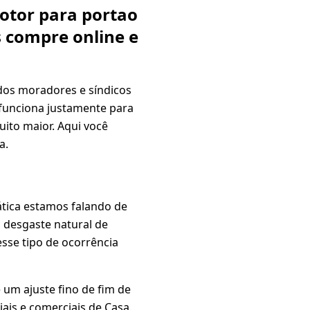
motor para portao
 compre online e
 dos moradores e síndicos
 funciona justamente para
ito maior. Aqui você
a.
ática estamos falando de
, desgaste natural de
sse tipo de ocorrência
um ajuste fino de fim de
ais e comerciais de Casa.