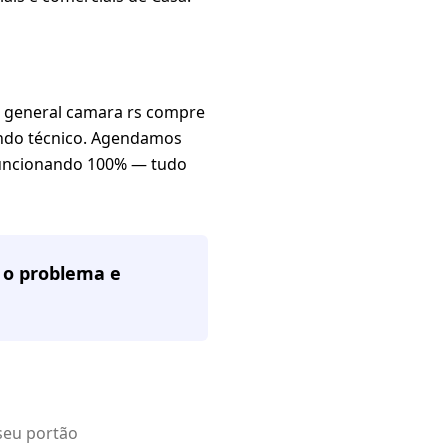
n general camara rs compre
ando técnico. Agendamos
 funcionando 100% — tudo
a o problema e
seu portão