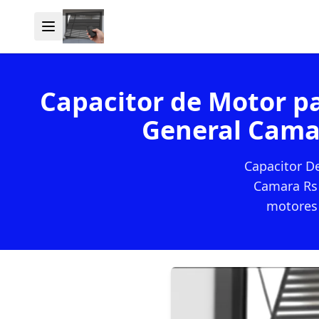
Capacitor de Motor p
General Cama
Capacitor D
Camara Rs 
motores 