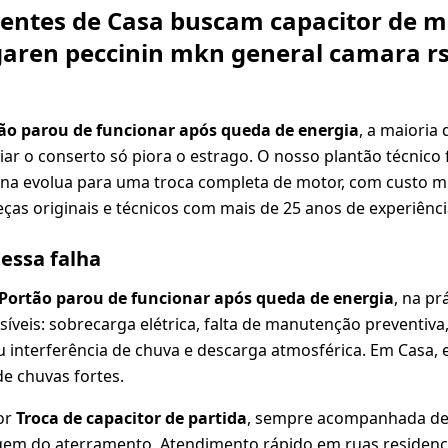
lientes de Casa buscam capacitor de 
aren peccinin mkn general camara rs
ão parou de funcionar após queda de energia
, a maioria
iar o conserto só piora o estrago. O nosso plantão técnico
na evolua para uma troca completa de motor, com custo mu
ças originais e técnicos com mais de 25 anos de experiênci
dessa falha
Portão parou de funcionar após queda de energia
, na pr
íveis: sobrecarga elétrica, falta de manutenção preventiva
nterferência de chuva e descarga atmosférica. Em Casa, e
e chuvas fortes.
or
Troca de capacitor de partida
, sempre acompanhada de 
agem do aterramento. Atendimento rápido em ruas residenci