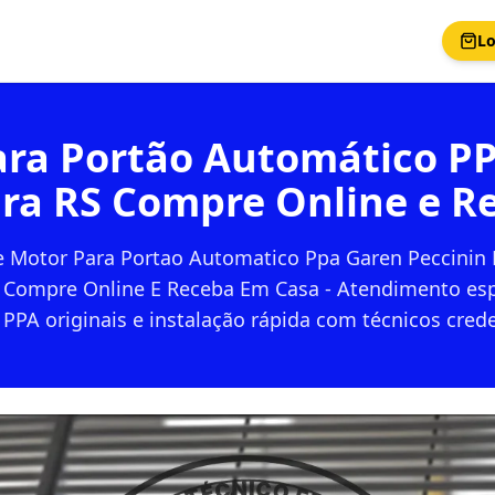
Lo
ara Portão Automático P
ra RS Compre Online e R
e Motor Para Portao Automatico Ppa Garen Peccinin
Compre Online E Receba Em Casa - Atendimento esp
PPA originais e instalação rápida com técnicos cred