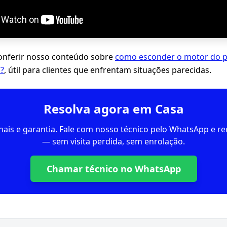
ferir nosso conteúdo sobre
como esconder o motor do p
i?
, útil para clientes que enfrentam situações parecidas.
Resolva agora em Casa
inais e garantia. Fale com nosso técnico pelo WhatsApp e 
— sem visita perdida, sem enrolação.
Chamar técnico no WhatsApp