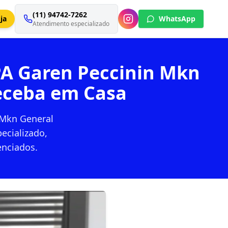
(11) 94742-7262
ja
WhatsApp
Atendimento especializado
PA Garen Peccinin Mkn
eceba em Casa
 Mkn General
ecializado,
enciados.