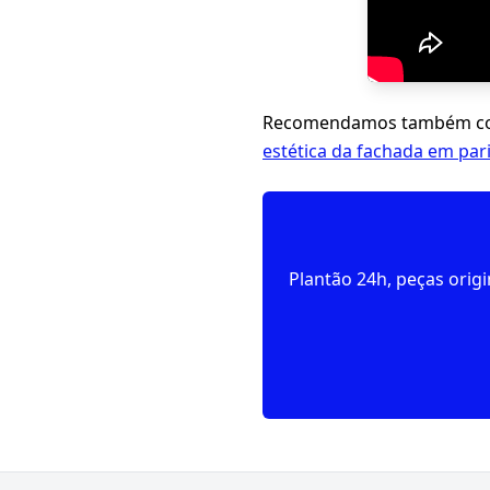
Recomendamos também con
estética da fachada em par
Plantão 24h, peças orig