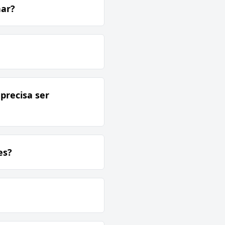
har?
 precisa ser
es?