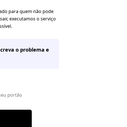
ntado para quem não pode
sair, executamos o serviço
sível.
screva o problema e
seu portão