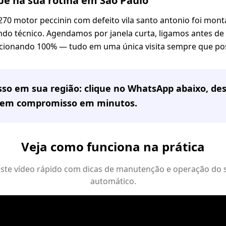
e na sua rotina em São Paulo
270 motor peccinin com defeito vila santo antonio foi mo
ndo técnico. Agendamos por janela curta, ligamos antes de 
cionando 100% — tudo em uma única visita sempre que pos
sso em
sua região
: clique no WhatsApp abaixo, de
sem compromisso em minutos.
Veja como funciona na prática
 este vídeo rápido com dicas de manutenção e operação do 
automático.