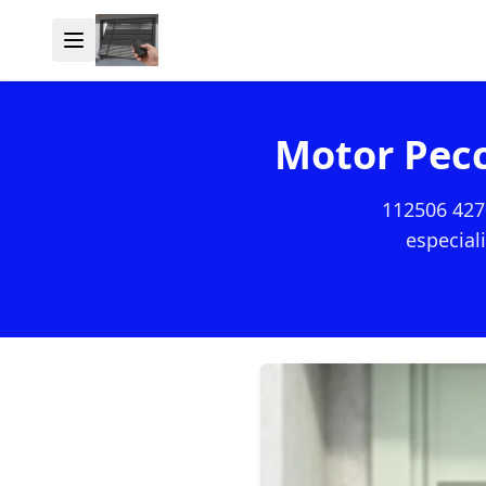
Motor Pecc
112506 427
especial