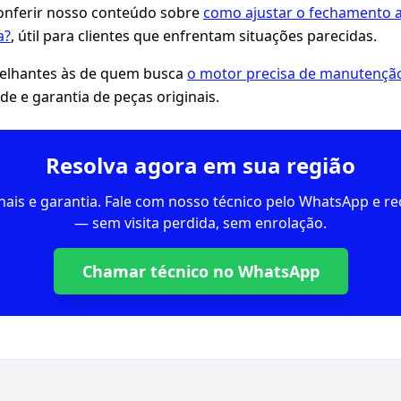
ferir nosso conteúdo sobre
como ajustar o fechamento a
a?
, útil para clientes que enfrentam situações parecidas.
lhantes às de quem busca
o motor precisa de manutençã
de e garantia de peças originais.
Resolva agora em sua região
inais e garantia. Fale com nosso técnico pelo WhatsApp e 
— sem visita perdida, sem enrolação.
Chamar técnico no WhatsApp