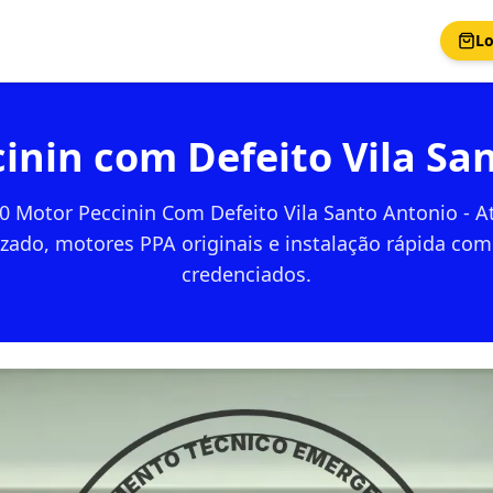
Lo
inin com Defeito Vila Sa
0 Motor Peccinin Com Defeito Vila Santo Antonio - 
izado, motores PPA originais e instalação rápida com
credenciados.