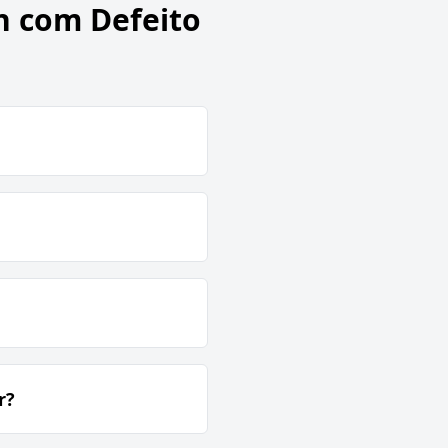
n com Defeito
r?