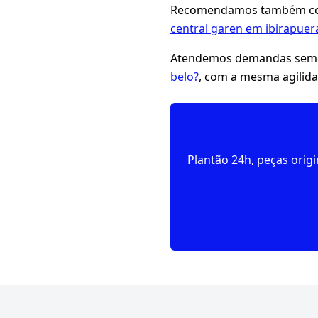
Recomendamos também con
central garen em ibirapuer
Atendemos demandas seme
belo?
, com a mesma agilida
Plantão 24h, peças orig